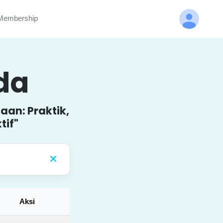
embership
nda
aan: Praktik,
tif"
Aksi