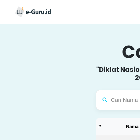
Ca
"Diklat Nasi
2
#
Nama