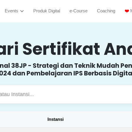
Events
Produk Digital
e-Course
Coaching
❤️
M
ri Sertifikat A
onal 38JP - Strategi dan Teknik Mudah P
024 dan Pembelajaran IPS Berbasis Digita
Instansi