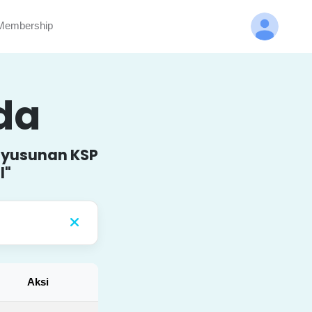
embership
nda
enyusunan KSP
l"
Aksi