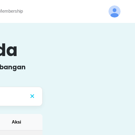
embership
nda
embangan
Aksi