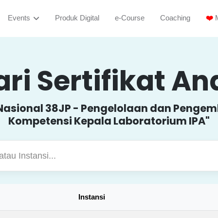
Events
Produk Digital
e-Course
Coaching
❤️
M
ri Sertifikat A
 Nasional 38JP - Pengelolaan dan Peng
Kompetensi Kepala Laboratorium IPA"
Instansi