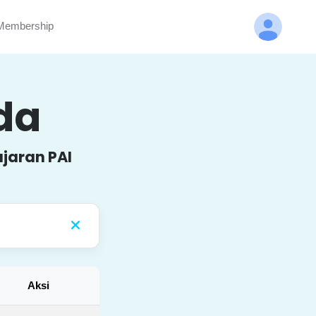
embership
nda
jaran PAI
Aksi