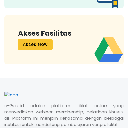
Akses Fasilitas
Akses Now
e-Guru.id adalah platform diklat online yang
menyediakan webinar, membership, pelatihan khusus
dll. Platform ini menjalin kerjasama dengan berbagai
institusi untuk mendukung pembelajaran yang efektif.