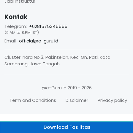
Jadi Instruktur
Kontak
Telegram:
+6281575345555
(9:AM to 8:PM IST)
Email:
official@e-guru.id
Cluster Inara No.3, Pakintelan, Kec. Gn. Pati, Kota
Semarang, Jawa Tengah
@e-Guru.id
2019 - 2026
Term and Conditions
Disclaimer
Privacy policy
Download Fasilitas