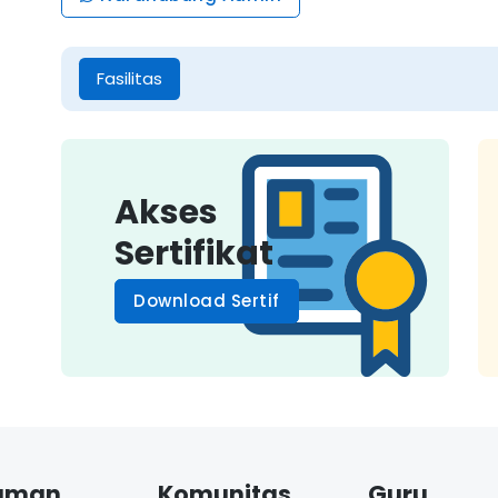
Fasilitas
Akses
Sertifikat
Download Sertif
aman
Komunitas
Guru