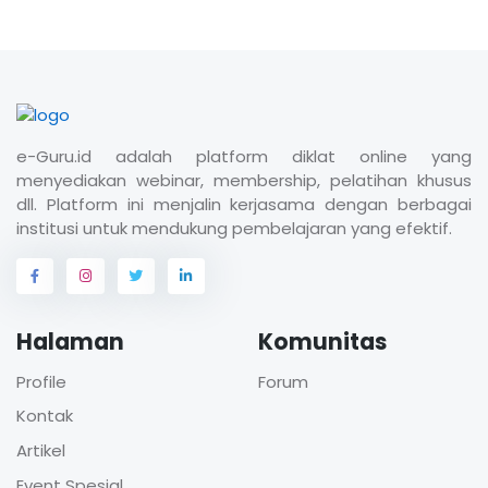
e-Guru.id adalah platform diklat online yang
menyediakan webinar, membership, pelatihan khusus
dll. Platform ini menjalin kerjasama dengan berbagai
institusi untuk mendukung pembelajaran yang efektif.
Halaman
Komunitas
Profile
Forum
Kontak
Artikel
Event Spesial