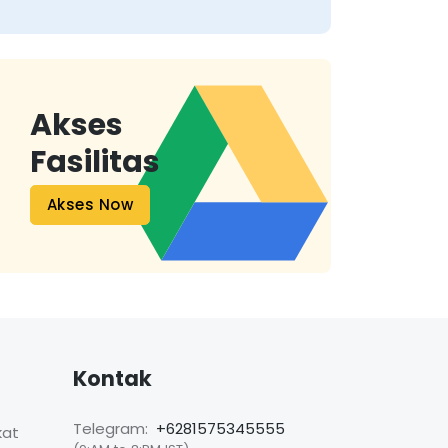
Akses
Fasilitas
Akses Now
Kontak
Telegram:
+6281575345555
kat