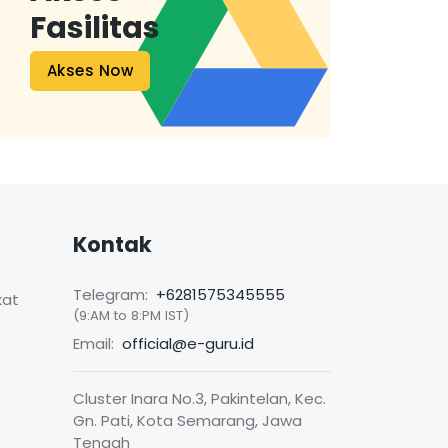
Fasilitas
Akses Now
Kontak
Telegram:
+6281575345555
kat
(9:AM to 8:PM IST)
Email:
official@e-guru.id
Cluster Inara No.3, Pakintelan, Kec.
Gn. Pati, Kota Semarang, Jawa
Tengah