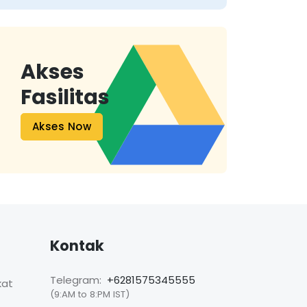
Akses
Fasilitas
Akses Now
Kontak
Telegram:
+6281575345555
kat
(9:AM to 8:PM IST)