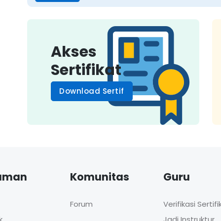
Akses
Sertifikat
Download Sertif
aman
Komunitas
Guru
Forum
Verifikasi Sertifi
k
Jadi Instruktur