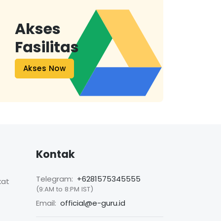
Akses
Fasilitas
Akses Now
Kontak
Telegram:
+6281575345555
kat
(9:AM to 8:PM IST)
Email:
official@e-guru.id