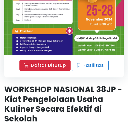
Daftar Ditutup
Fasilitas
WORKSHOP NASIONAL 38JP -
Kiat Pengelolaan Usaha
Kuliner Secara Efektif di
Sekolah