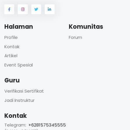
Halaman
Komunitas
Profile
Forum
Kontak
Artikel
Event Spesial
Guru
Verifikasi Sertifikat
Jadi Instruktur
Kontak
Telegram:
+6281575345555