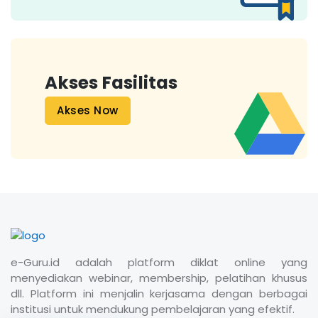
Akses Fasilitas
Akses Now
e-Guru.id adalah platform diklat online yang
menyediakan webinar, membership, pelatihan khusus
dll. Platform ini menjalin kerjasama dengan berbagai
institusi untuk mendukung pembelajaran yang efektif.