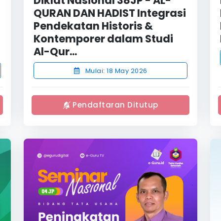
Diklat Nasional 38JP - AL-
QURAN DAN HADIST Integrasi
Pendekatan Historis &
Kontemporer dalam Studi
Al-Qur...
Mulai: 18 May 2026
Pendaftaran Ditutup