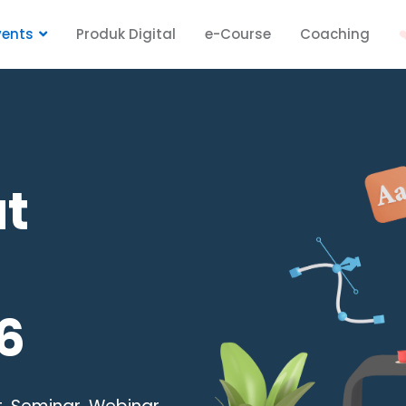
vents
Produk Digital
e-Course
Coaching
❤
at
-
6