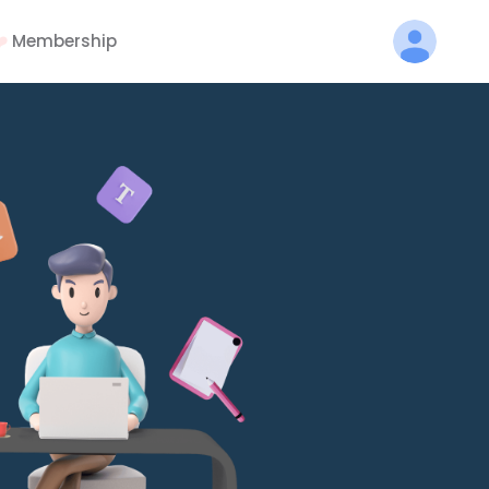
️
Membership