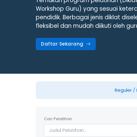
Temukan program pelatihan (Diklat
Workshop Guru) yang sesuai keter
pendidik. Berbagai jenis diklat dise
fleksibel dan mudah diikuti oleh gur
Daftar Sekarang
Reguler 
Cari Pelatihan