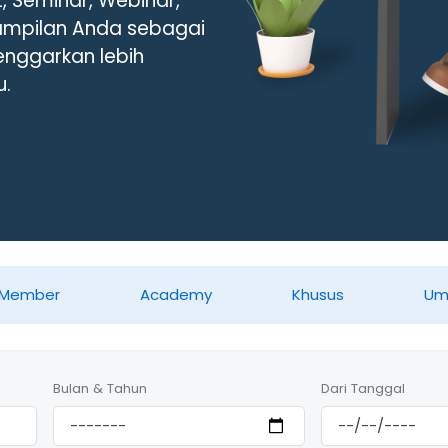
, Seminar, Webinar,
ampilan Anda sebagai
lenggarkan lebih
u.
/ Member
Academy
Khusus
U
Bulan & Tahun
Dari Tanggal